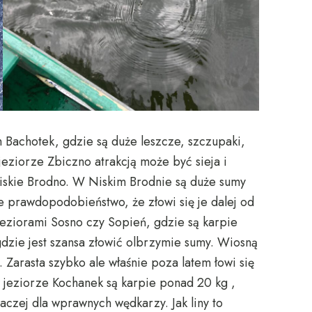
 Bachotek, gdzie są duże leszcze, szczupaki,
jeziorze Zbiczno atrakcją może być sieja i
Niskie Brodno. W Niskim Brodnie są duże sumy
ze prawdopodobieństwo, że złowi się je dalej od
 jeziorami Sosno czy Sopień, gdzie są karpie
dzie jest szansa złowić olbrzymie sumy. Wiosną
. Zarasta szybko ale właśnie poza latem łowi się
 w jeziorze Kochanek są karpie ponad 20 kg ,
raczej dla wprawnych wędkarzy. Jak liny to