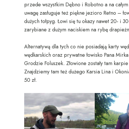
przede wszystkim Dębno i Robotno a na całym
uwagę zasługuje też piękne jezioro Retno – łowi
dużych tołpyg. Łowi się tu okazy nawet 20- i 3
zarybiane z dużym naciskiem na rybę drapieżn
Alternatywą dla tych co nie posiadają karty wę
wędkarskich oraz prywatne łowisko Pana Mirka
Grodzie Foluszek. Złowione zostały tam karpie
Znajdziemy tam też dużego Karsia Lina i Okonia
50 zł.